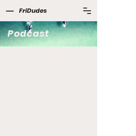
FriDudes
Podcast