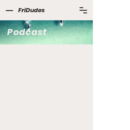
FriDudes
Podcast