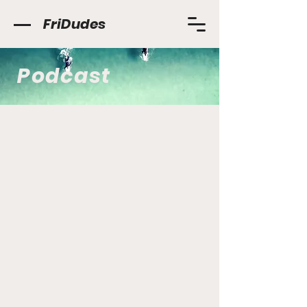
FriDudes
Podcast