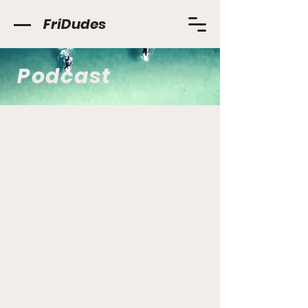
FriDudes
Podcast